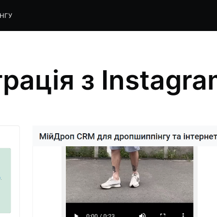
НГУ
грація з Instagr