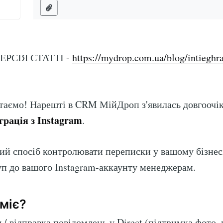
РСІЯ СТАТТІ -
https://mydrop.com.ua/blog/intieghra
вітаємо! Нарешті в CRM МійДроп з'явилась довгоочі
грація з Instagram
.
ий спосіб контролювати переписки у вашому бізнес
уп до вашого Instagram-аккаунту менеджерам.
міє?
/ відправка повідомлень у Direct (підтримка фото, 