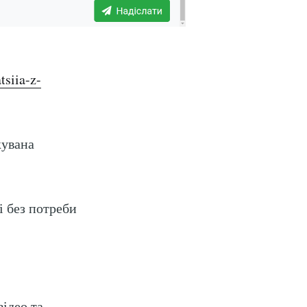
tsiia-z-
кувана
і без потреби
відео та