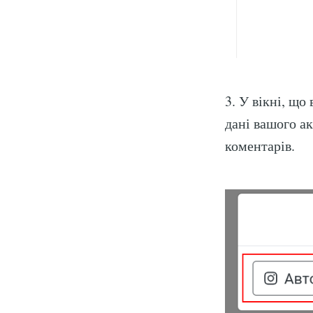
3. У вікні, що
дані вашого ак
коментарів.