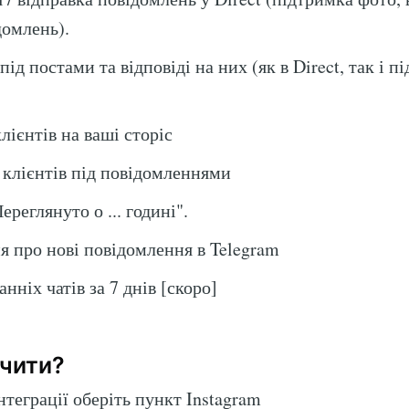
домлень).
під постами та відповіді на них (як в Direct, так і п
клієнтів на ваші сторіс
д клієнтів під повідомленнями
ереглянуто о ... годині".
 про нові повідомлення в Telegram
нніх чатів за 7 днів [скоро]
ючити?
Інтеграції оберіть пункт Instagram