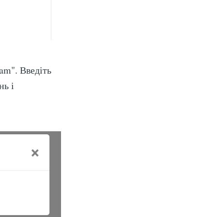
ram". Введіть
нь і