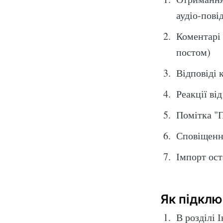
аудіо-пові
Коментарі 
постом)
Відповіді 
Реакції ві
Помітка "П
Сповіщення
Імпорт оста
Як підкл
В розділі 