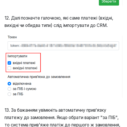
12. Далі позначте галочкою, які саме платежі (вхідні,
вихідні чи обидва типи) слід імпортувати до CRM.
13. За бажанням увімкніть автоматичну прив'язку
платежу до замовлення. Якщо обрати варіант "за ПІБ",
то система прив'яже платіж до першого ж замовлення,