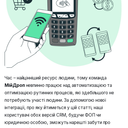
/ інвентаризація
Бронювання товарів
и
Скасувати замовлення
с
Мультисклад
Індивідуальні знижки
Експорт товарів
а
Подача замовлень зі
т
своєю ТТН
Зміна даних та реквізитів
и
Оптові замовлення
Додати своїх
д
постачальників
л
Акаунти менеджерів
я
Час – найцінніший ресурс людини, тому команда
МійДроп
невпинно працює над автоматизацією та
п
SMS-розсилка
оптимізацією рутинних процесів, які здебільшого не
о
потребують участі людини. За допомогою нової
Viber-розсилка
ш
інтеграції, про яку йтиметься у цій статті, наші
користувачі обох версій CRM, будучи ФОП чи
у
юридичною особою, зможуть нарешті забути про
к