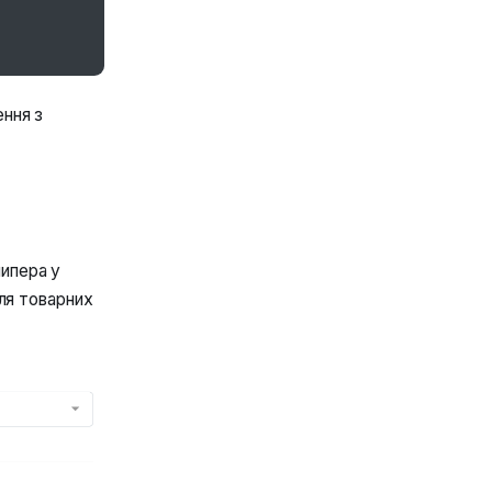
ення з
ипера у
для товарних