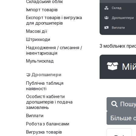
Складський облік
Імпорт товарів
Експорт товарів і вигрузка
для дропшиперів
Масові дії
Штрихкоди
З мобільних при
Надходження / списання /
інвентаризація
Мультисклад
🤝 Дропшипери
Публічна таблиця
наявності
Особисті кабінети
дропшиперів і подача
замовлень
Виплати
Робота з балансами
Вигрузка товарів