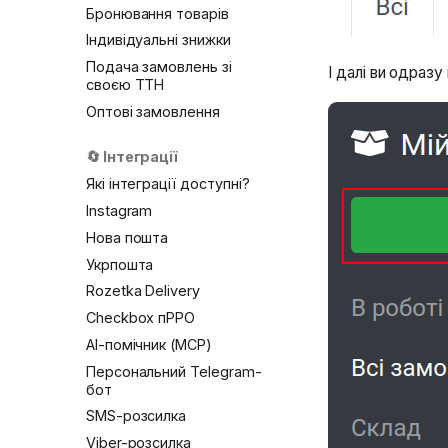
Бронювання товарів
Індивідуальні знижки
Подача замовлень зі
І далі ви одраз
своєю ТТН
Оптові замовлення
🔄 Інтеграції
Які інтеграції доступні?
Instagram
Нова пошта
Укрпошта
Rozetka Delivery
Checkbox пРРО
AI-помічник (MCP)
Персональний Telegram-
бот
SMS-розсилка
Viber-розсилка