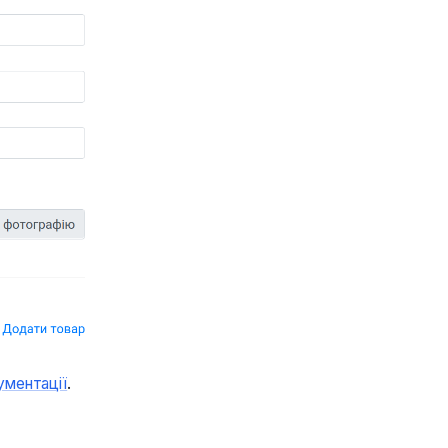
ументації
.