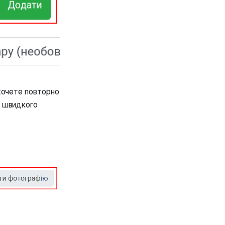
ахочете повторно
я швидкого