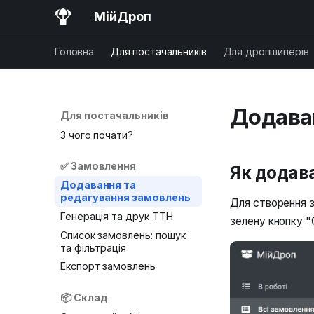
МійДроп
Головна
Для постачальників
Для дропшиперів
Додава
Для постачальників
З чого почати?
✅ Замовлення
Як додав
Додавання та
редагування замовлень
Для створення з
Генерація та друк ТТН
зелену кнопку "
Список замовлень: пошук
та фільтрація
Експорт замовлень
📦 Склад