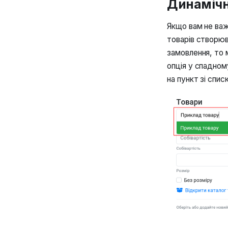
Динамічн
Якщо вам не важ
товарів створюва
замовлення, то 
опція у спадном
на пункт зі спис