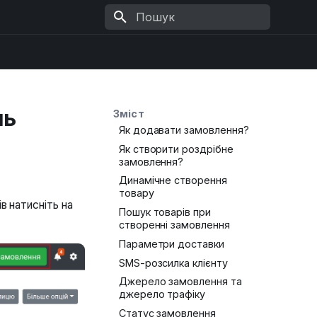
Розпочніть писати для пошуку
нь
Зміст
Як додавати замовлення?
Як створити роздрібне
замовлення?
Динамічне створення
товару
в натисніть на
Пошук товарів при
створенні замовлення
Параметри доставки
SMS-розсилка клієнту
Джерело замовлення та
джерело трафіку
Статус замовлення