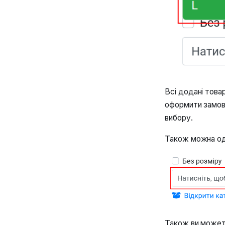
Всі додані това
оформити замовл
вибору.
Також можна од
Також ви может