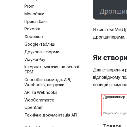
Prom
Монобанк
Приватбанк
Rozetka
В системі МійДр
Хорошоп
дропшиперами.
Google-таблиці
Друковані форми
Як створ
WayForPay
Інтернет-магазин на основі
Для створення 
CRM
відповідному по
Способи взаємодії: API,
позицій в замов
Webhooks, вигрузки
API та Webhooks
WooCommerce
OpenCart
Технічна документація API